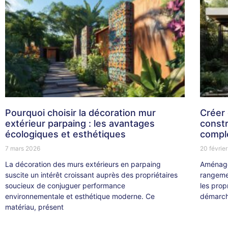
Pourquoi choisir la décoration mur
Créer 
extérieur parpaing : les avantages
constr
écologiques et esthétiques
comple
7 mars 2026
20 févrie
La décoration des murs extérieurs en parpaing
Aménage
suscite un intérêt croissant auprès des propriétaires
rangemen
soucieux de conjuguer performance
les prop
environnementale et esthétique moderne. Ce
démarc
matériau, présent